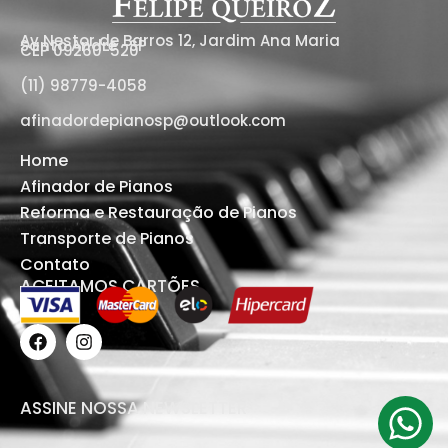
Av Nestor de Barros 12, Jardim Ana Maria
Santo Andre -SP
CEP 09260-520
(11) 98779-4058
afinadordepianosp@outlook.com
Home
Afinador de Pianos
Reforma e Restauração de Pianos
Transporte de Pianos
Contato
ACEITAMOS CARTÕES
ASSINE NOSSA NEWSLETTER